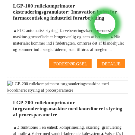
LGP-100 rullekomprimator
ekstruderingsgranulator: Innovation inden for
farmaceutisk og industriel forarbejdning
▲PLC automatisk styring, farveberøringsskærm menneske-
maskine-grænseflade er brugervenlig og nem at betjene. ▲Når
materialet kommer ind i fødetragten, omrøres det af blandehjulet
og kommer ind i snegleføderen, som tilføres af sneglen ...
FORESPØRGSEL
DETALJE
LGP-200 rullekomprimator
tørgranuleringsmaskine med koordineret styring
af procesparametre
▲3 funktioner i én enhed: komprimering, skæring, granulering
af mølle▲Valser med vandcirkulerende kølesystem▲Valser fås i