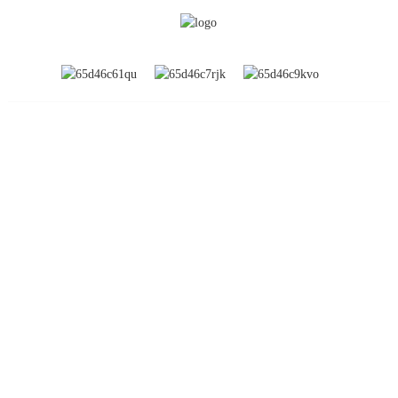
INFORMATION
Om os
Globale udstillinger
Fabrikrundvisning
Kontakt os
Ofte stillede spørgsmål