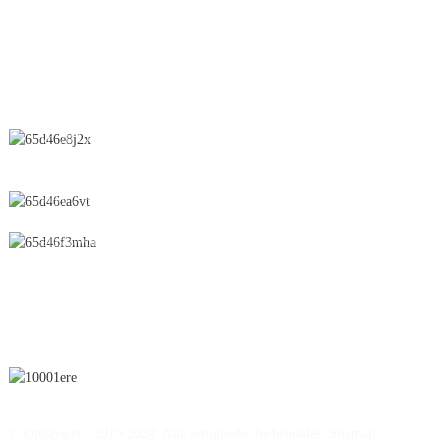
Suppositorium
KONTAKT OS
Nr. 28 Chunfeng Road, økonomisk og teknologisk udviklingszone,
Yichun City, Jiangxi-provinsen, Kina
0086-795-2196639
sales@wonsen.cn
ABONNER
© Ophavsret - 2010-2024: Alle rettigheder forbeholdes.
Sitemap
-
-